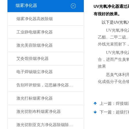
烟雾净化器
UV光氧净化器通
有很好的效果。
烟雾净化器高效除烟
以下是UV光
UV光氧净
工业静电烟雾净化器
乙酯、二甲二硫
外线光束照射下，
激光美容除烟净化器
UV光氧净
艾灸馆排烟净化器
合，进而产生臭氧
效果
电子焊锡烟尘净化器
恶臭气体利
化成低分子化合
告别环评烦恼，迈思赫净化器助您轻松达标
激光打标烟雾净化器
上一篇：
焊接烟
激光切割布料烟雾净化器
下一篇：
超级打
激光切割亚克力净化器除烟除味设备