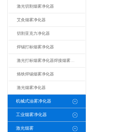
激光切割烟雾净化器
艾灸烟雾净化器
切割亚克力净化器
焊锡打标烟雾净化器
激光打标烟雾净化器焊接烟雾净化器
烙铁焊锡烟雾净化器
激光烟雾净化器
机械式油雾净化器
工业烟雾净化器
激光烟雾