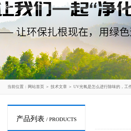
当前位置：
网站首页
＞
技术文章
＞ UV光氧是怎么进行除味的，工
产品列表
/ PRODUCTS