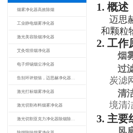
1. 概述
烟雾净化器高效除烟
迈思
工业静电烟雾净化器
和颗粒
激光美容除烟净化器
2. 工
艾灸馆排烟净化器
烟
电子焊锡烟尘净化器
过
炭滤
告别环评烦恼，迈思赫净化器助您轻松达标
清
激光打标烟雾净化器
境清
激光切割布料烟雾净化器
3. 主
激光切割亚克力净化器除烟除味设备
风
除烟除味烟雾净化器