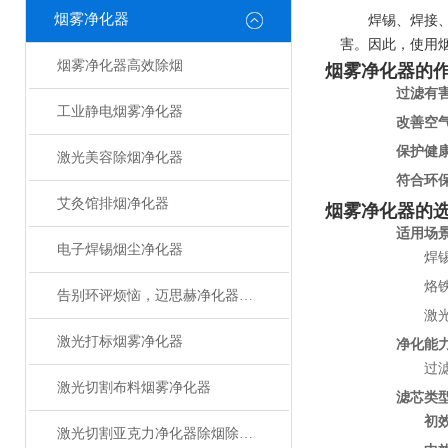
烟雾净化器
焊锡、焊接
害。因此，使用
烟雾净化器高效除烟
烟雾净化器的
过滤有
工业静电烟雾净化器
改善空
保护健
激光美容除烟净化器
符合环
艾灸馆排烟净化器
烟雾净化器的
适用场
电子焊锡烟尘净化器
焊
烙
告别环评烦恼，迈思赫净化器助您轻松达标
激
激光打标烟雾净化器
净化能
过
激光切割布料烟雾净化器
滤芯类
初
激光切割亚克力净化器除烟除味设备