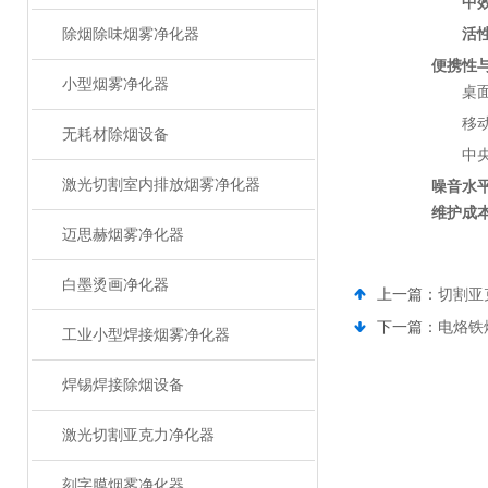
中
除烟除味烟雾净化器
活
便携性
小型烟雾净化器
桌
移
无耗材除烟设备
中
激光切割室内排放烟雾净化器
噪音水
维护成
迈思赫烟雾净化器
白墨烫画净化器
上一篇：
切割亚
下一篇：
电烙铁
工业小型焊接烟雾净化器
焊锡焊接除烟设备
激光切割亚克力净化器
刻字膜烟雾净化器