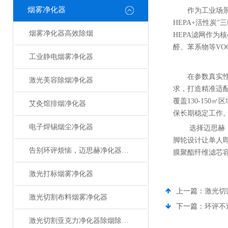
烟雾净化器
作为工业场景
HEPA+活性炭
烟雾净化器高效除烟
HEPA滤网作为
醛、苯系物等VO
工业静电烟雾净化器
在参数真实
激光美容除烟净化器
求，打造精准适配
覆盖130-15
艾灸馆排烟净化器
保长期稳定工作
电子焊锡烟尘净化器
选择迈思赫
脚轮设计让单人
告别环评烦恼，迈思赫净化器助您轻松达标
膜聚酯纤维滤芯容
激光打标烟雾净化器
上一篇：
激光切
激光切割布料烟雾净化器
下一篇：
环评不
激光切割亚克力净化器除烟除味设备