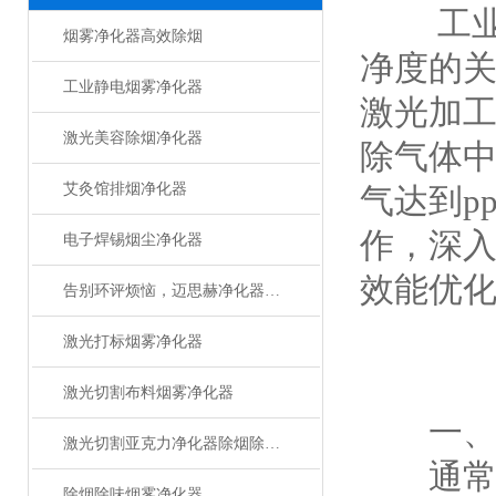
工业气
烟雾净化器高效除烟
净度的
工业静电烟雾净化器
激光加
激光美容除烟净化器
除气体
艾灸馆排烟净化器
气达到p
作，深
电子焊锡烟尘净化器
效能优
告别环评烦恼，迈思赫净化器助您轻松达标
激光打标烟雾净化器
激光切割布料烟雾净化器
一、预
激光切割亚克力净化器除烟除味设备
通常采用
除烟除味烟雾净化器