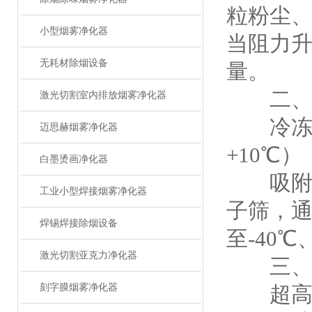
粒粉尘
小型烟雾净化器
当阻力升
无耗材除烟设备
量。
二、深
激光切割室内排放烟雾净化器
冷冻式
迈思赫烟雾净化器
+10℃
白墨烫画净化器
吸附式
工业小型焊接烟雾净化器
子筛，通
焊锡焊接除烟设备
至-40℃
激光切割亚克力净化器
三、精
刻字膜烟雾净化器
超高效凝