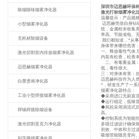
深圳市迈思赫环保
除烟除味烟雾净化器
激光打标烟雾净化
温馨提示：产品规
迈思赫凭借自身钻
小型烟雾净化器
统，金属粉末收集
率高、节能省电、
无耗材除烟设备
我们都知道，*从
身体带来哪些危害
一、释放毒性气体:
激光切割室内排放烟雾净化器
内装有松香，松香
二、有毒重金属：焊
迈思赫烟雾净化器
低，毒性很大。
三：对身体有害：
迈思赫科技作为人类
白墨烫画净化器
*，研发生产了一
烟雾净化器特点：
工业小型焊接烟雾净化器
◆采用进口无刷直
◆运行稳定，低噪
◆风轮采用涡流式
焊锡焊接除烟设备
高。
◆控制系统为智能
激光切割亚克力净化器
多级过滤设计确保
初效、中效和主过
吸烟管能随意变向
刻字膜烟雾净化器