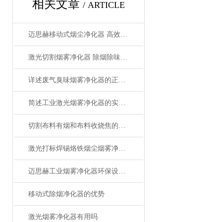
相关文章
/ ARTICLE
迈思赫移动式烟尘净化器 高效HEPA过滤 低噪音静音设计 过环评认证 工厂直销
激光切割烟雾净化器 除烟除味环保
详述废气臭味烟雾净化器的正确操作使用方法
简述工业激光烟雾净化器的实用操作建议
切割布料有烟和布料收烧焦的味道怎么解决
激光打标焊锡烙铁烟尘烟雾净化器的作用-迈思赫烟雾净化器
迈思赫工业烟雾净化器环保设备-专注生产环保设备
移动式除烟净化器的优势
激光烟雾净化器有用吗