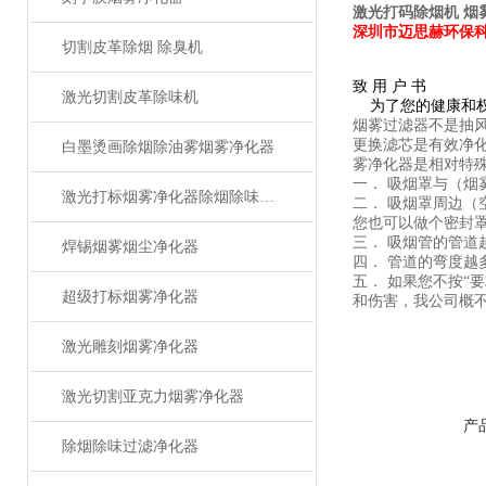
激光打码除烟机 烟
深圳市迈思赫环保
切割皮革除烟 除臭机
致
用
户
书
激光切割皮革除味机
为了您的健康和
烟雾过滤器不是抽
更换滤芯是有效净
白墨烫画除烟除油雾烟雾净化器
雾净化器是相对特
一．
吸烟罩与（烟
激光打标烟雾净化器除烟除味设备
二．
吸烟罩周边（
您也可以做个密封
三．
吸烟管的管道
焊锡烟雾烟尘净化器
四．
管道的弯度越
五．
如果您不按
“
要
超级打标烟雾净化器
和伤害，我公司概
激光雕刻烟雾净化器
激光切割亚克力烟雾净化器
产
除烟除味过滤净化器