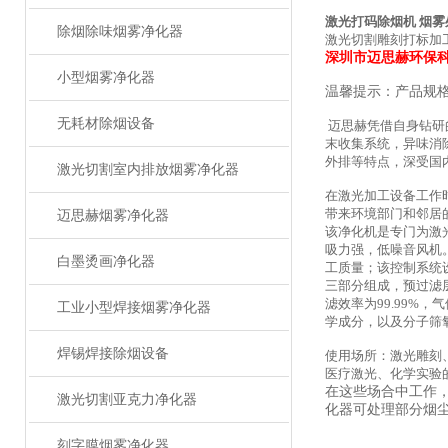
激光打码除烟机 烟雾
除烟除味烟雾净化器
激光切割雕刻打标加
深圳市迈思赫环保
小型烟雾净化器
温馨提示：产品规
无耗材除烟设备
迈思赫凭借自身钻研
末收集系统，异味消
外排等特点，深受国
激光切割室内排放烟雾净化器
在激光加工设备工作
带来环境部门和邻居
迈思赫烟雾净化器
该净化机是专门为激
吸力强，低噪音风机
白墨烫画净化器
工质量；该控制系统
三部分组成，预过滤层
滤效率为99.99
工业小型焊接烟雾净化器
学成分，以及分子筛
焊锡焊接除烟设备
使用场所：激光雕刻
医疗激光、化学实验
在这些场合中工作
激光切割亚克力净化器
化器可处理部分烟
刻字膜烟雾净化器