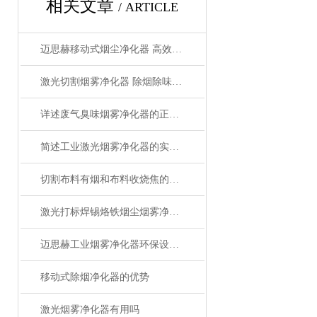
相关文章
/ ARTICLE
迈思赫移动式烟尘净化器 高效HEPA过滤 低噪音静音设计 过环评认证 工厂直销
激光切割烟雾净化器 除烟除味环保
详述废气臭味烟雾净化器的正确操作使用方法
简述工业激光烟雾净化器的实用操作建议
切割布料有烟和布料收烧焦的味道怎么解决
激光打标焊锡烙铁烟尘烟雾净化器的作用-迈思赫烟雾净化器
迈思赫工业烟雾净化器环保设备-专注生产环保设备
移动式除烟净化器的优势
激光烟雾净化器有用吗