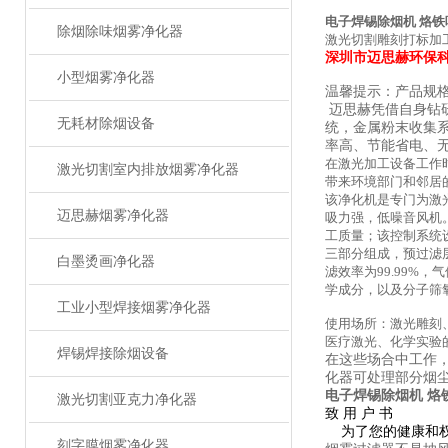
电子焊锡除烟机 烙铁
除烟除味烟雾净化器
激光切割雕刻打标加
深圳市迈思赫环保
小型烟雾净化器
温馨提示：产品规
迈思赫凭借自身钻
无耗材除烟设备
统，金属粉末收集
率高、节能省电、
在激光加工设备工作
激光切割室内排放烟雾净化器
带来环境部门和邻居
该净化机是专门为激
迈思赫烟雾净化器
吸力强，低噪音风机
工质量；该控制系统
三部分组成，预过滤层
白墨烫画净化器
滤效率为99.99
学成分，以及分子筛
工业小型焊接烟雾净化器
使用场所：激光雕刻
医疗激光、化学实验
焊锡焊接除烟设备
在这些场合中工作
化器可处理部分烟
电子焊锡除烟机 烙
激光切割亚克力净化器
致
用
户
书
为了您的健康和
刻字膜烟雾净化器