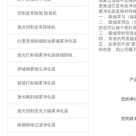
烟雾过滤器不是抽
更换滤芯是有效净
雾净化器是相对特
切割皮革除烟 除臭机
一．
吸烟罩与（烟
二．
吸烟罩周边（
激光切割皮革除味机
您也可以做个密封
三．
吸烟管的管道
四．
管道的弯度越
白墨烫画除烟除油雾烟雾净化器
五．
如果您不按
“
要
和伤害，我公司概
激光打标烟雾净化器除烟除味设备
焊锡烟雾烟尘净化器
产
超级打标烟雾净化器
激光雕刻烟雾净化器
您的单
激光切割亚克力烟雾净化器
您的姓
除烟除味过滤净化器