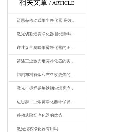
相关文章
/ ARTICLE
迈思赫移动式烟尘净化器 高效HEPA过滤 低噪音静音设计 过环评认证 工厂直销
激光切割烟雾净化器 除烟除味环保
详述废气臭味烟雾净化器的正确操作使用方法
简述工业激光烟雾净化器的实用操作建议
切割布料有烟和布料收烧焦的味道怎么解决
激光打标焊锡烙铁烟尘烟雾净化器的作用-迈思赫烟雾净化器
迈思赫工业烟雾净化器环保设备-专注生产环保设备
移动式除烟净化器的优势
激光烟雾净化器有用吗