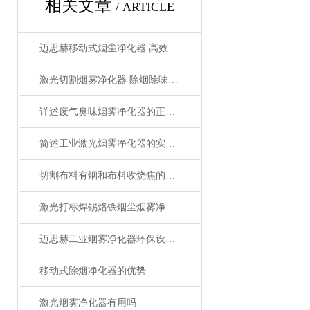
相关文章
/ ARTICLE
迈思赫移动式烟尘净化器 高效HEPA过滤 低噪音静音设计 过环评认证 工厂直销
激光切割烟雾净化器 除烟除味环保
详述废气臭味烟雾净化器的正确操作使用方法
简述工业激光烟雾净化器的实用操作建议
切割布料有烟和布料收烧焦的味道怎么解决
激光打标焊锡烙铁烟尘烟雾净化器的作用-迈思赫烟雾净化器
迈思赫工业烟雾净化器环保设备-专注生产环保设备
移动式除烟净化器的优势
激光烟雾净化器有用吗