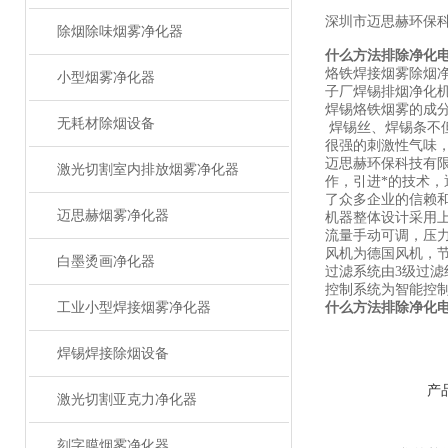
深圳市迈思赫环保
除烟除味烟雾净化器
什么方法排除净化
烙铁焊接烟雾除烟净
小型烟雾净化器
子厂焊锡排烟净化机
焊锡烙铁烟雾的成
无耗材除烟设备
焊锡丝、焊锡条不
很强的刺激性气味
迈思赫环保科技有
激光切割室内排放烟雾净化器
作，引进*的技术
了众多企业的信赖
迈思赫烟雾净化器
机器整体设计采用
流量手动可调，压
风机为德国风机，
白墨烫画净化器
过滤系统由3级过滤
控制系统为智能控
工业小型焊接烟雾净化器
什么方法排除净化
焊锡焊接除烟设备
产
激光切割亚克力净化器
刻字膜烟雾净化器