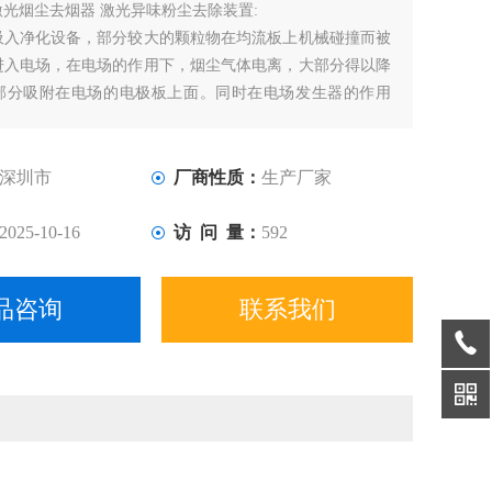
激光烟尘去烟器 激光异味粉尘去除装置:
吸入净化设备，部分较大的颗粒物在均流板上机械碰撞而被
进入电场，在电场的作用下，烟尘气体电离，大部分得以降
部分吸附在电场的电极板上面。同时在电场发生器的作用
产生臭氧，除去大部分气味
深圳市
厂商性质：
生产厂家
2025-10-16
访 问 量：
592
品咨询
联系我们