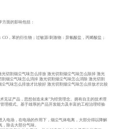
学方面的影响包括：
CO，苯的衍生物；过敏源/刺激物：异氰酸盐，丙烯酸盐；
激光切割烟尘气味怎么排放 激光切割烟尘气味怎么除掉 激光
切割烟尘气味怎么消掉 激光切割烟尘气味怎么消除 激光切割
烟尘气味怎么排放才比较好 激光切割烟尘气味怎么排放才比较
术见证产品，思想创造未来”为经营理念。拥有自主的技术理
造管理模式。基于雄厚的产品开发能力及丰富的工程治理经验
进入电场，在电场的作用下，烟尘气体电离，大部分得以降解
氧，除去大部分气味。