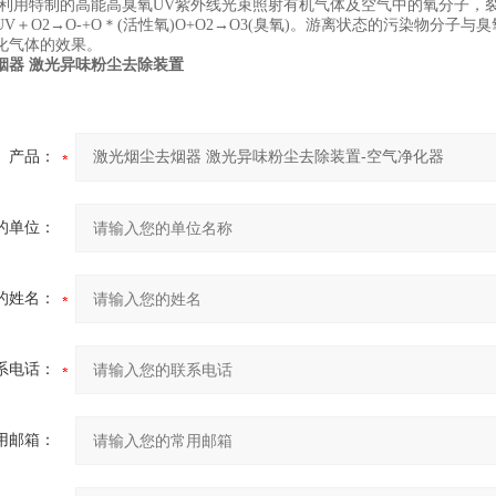
 利用特制的高能高臭氧UV紫外线光束照射有机气体及空气中的氧分子，
V＋O2→O-+O＊(活性氧)O+O2→O3(臭氧)。游离状态的污染物分子
化气体的效果。
烟器 激光异味粉尘去除装置
产品：
的单位：
的姓名：
系电话：
用邮箱：