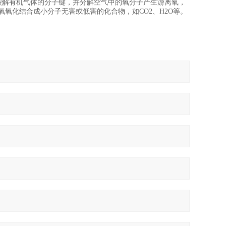
裂解有机气体的分子键，并分解空气中的氧分子产生游离氧，
与臭氧氧化结合成小分子无害或低害的化合物，如CO2、H2O等。