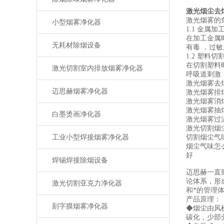
激光烟尘去
激光烟雾的
小型烟雾净化器
1.1 金属加
在加工金属
无耗材除烟设备
有毒 ，过
1.2 塑料切
在切割塑料
激光切割室内排放烟雾净化器
呼吸道刺激
激光烟雾去
迈思赫烟雾净化器
激光烟雾排
激光烟雾消
激光烟雾抽
白墨烫画净化器
激光烟雾过
激光切割烟
工业小型焊接烟雾净化器
切割烟尘气
烟尘气味怎
好
焊锡焊接除烟设备
迈思赫一直
论体系，形
激光切割亚克力净化器
和*的管理
产品原理：
刻字膜烟雾净化器
◆烟尘由风
碳化，少部