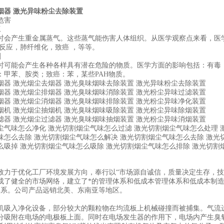
烟器 激光异味粉尘去除装置
危害
工
时会产生重金属蒸气。这些蒸气能伤害人体组织。从医学观察点来看，医
敏反应，肺纤维化，致癌 ，等等。
割
时可能会产生各种各样具有潜在危险的物质。医学方面的影响包括：有毒：
：甲苯、胺类；致癌：苯，某些PAH物质。
烟器 激光烟尘去烟器 激光臭味烟味去除装置 激光异味粉尘去除装置
烟器 激光烟尘排烟器 激光臭味烟味消除装置 激光粉尘异味过滤装置
烟器 激光烟尘消烟器 激光臭味烟味排除装置 激光粉尘异味净化装置
烟机 激光烟尘抽烟机 激光臭味烟味吸除装置 激光粉尘异味除烟装置
滤器 激光烟尘过滤器 激光臭味烟味抽烟装置 激光粉尘异味消烟装置
尘气味怎么净化 激光切割烟尘气味怎么过滤 激光切割烟尘气味怎么处理 
味怎么去除 激光切割烟尘气味怎么解决 激光切割烟尘气味怎么去除 激光
么吸掉 激光切割烟尘气味怎么吸除 激光切割烟尘气味怎么排除 激光切割
致力于优化工厂环境发展方向，奉行以“市场源自诚信，质量决定生存，技
成了健全的市场网络，建立了*的管理体系和低成本管理体系和低成本制
体系。公司产品远销北美、东南亚等地区。
机吸入净化设备，部分较大的颗粒物在均流板上机械碰撞而被捕集。气流
分吸附在电场的电极板上面。同时在电场发生器的作用下，电场内产生臭