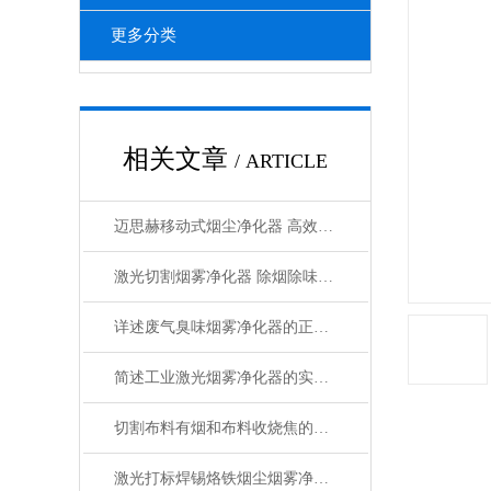
更多分类
相关文章
/ ARTICLE
迈思赫移动式烟尘净化器 高效HEPA过滤 低噪音静音设计 过环评认证 工厂直销
激光切割烟雾净化器 除烟除味环保
详述废气臭味烟雾净化器的正确操作使用方法
简述工业激光烟雾净化器的实用操作建议
切割布料有烟和布料收烧焦的味道怎么解决
激光打标焊锡烙铁烟尘烟雾净化器的作用-迈思赫烟雾净化器