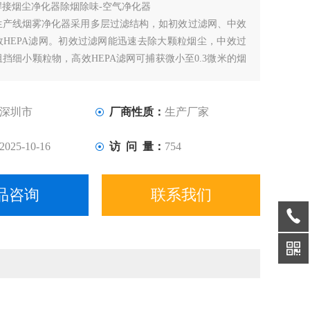
焊接烟尘净化器除烟除味-空气净化器
生产线烟雾净化器采用多层过滤结构，如初效过滤网、中效
效HEPA滤网。初效过滤网能迅速去除大颗粒烟尘，中效过
挡细小颗粒物，高效HEPA滤网可捕获微小至0.3微米的烟
保排放空气的洁净度达到国家及行业标准
深圳市
厂商性质：
生产厂家
2025-10-16
访 问 量：
754
品咨询
联系我们