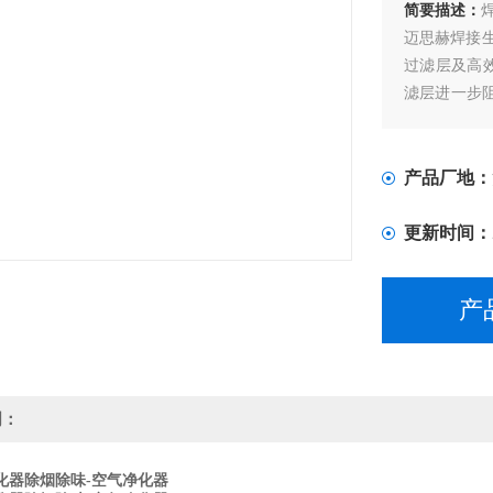
简要描述：
迈思赫焊接
过滤层及高
滤层进一步阻
尘微粒，确
产品厂地：
更新时间：
产
明：
化器除烟除味-空气净化器