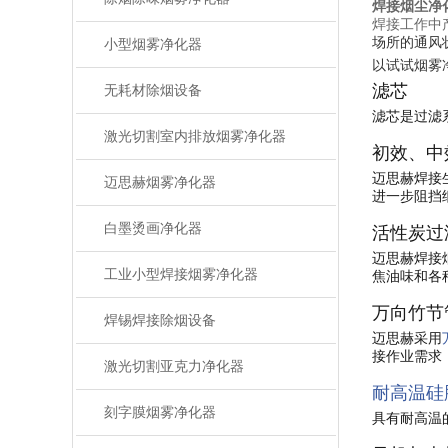
焊接烟尘净
焊接工作中
场所的通风
小型烟雾净化器
以试试烟雾
滤芯
无耗材除烟设备
滤芯是过滤
激光切割室内排放烟雾净化器
初效、中
迈思赫焊接
迈思赫烟雾净化器
进一步阻挡
白墨烫画净化器
活性炭过
迈思赫焊接
工业小型焊接烟雾净化器
焦油味和各
万向竹节
焊锡焊接除烟设备
迈思赫采用
接作业需求
激光切割亚克力净化器
耐高温硅
刻字膜烟雾净化器
具有耐高温