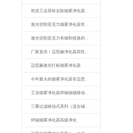
简述工业异味去除烟雾净化器设备的标准化使用流程
激光切割亚克力烟雾净化器常见故障的快速应对策略分享
激光切割亚克力有烟和很臭的异味怎么处理环评也得过
厂家直供！迈思赫净化器高性价比
迈思赫激光打标烟雾净化器
今年最火的烟雾净化器非迈思赫莫属
工业烟雾净化器焊锡抽烟移动式烟尘小型桌面维修台吸焊烟激光打标
三重过滤移动式系列（适合锡焊、激光打标）
焊锡烟雾净化器高级净化