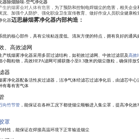
化器除烟除味-空气净化器
为了预防和控制电焊烟尘的危害，相关企业
产生的烟雾会对人体有危害，
状况、加强个人防护、强化职业卫生宣传教育、做好作业人员职业健康检
迈思赫烟雾净化器内部构造：
净化器
系统的核心部件，具有尘埃粘连度低、清灰方便的特点，拥有良好的通风
效、高效滤网
生产线烟雾净化器采用多层过滤结构，如初效过滤网、中效过滤层及
高效
细小颗粒物，高效HEPA滤网可捕获微小至0.3微米的烟尘微粒，确保排
滤器
烟雾净化器配备活性炭过滤器，洁净气体经滤芯过滤净化后，由滤芯中心
种有毒有害气体
管
万向竹节管
，能保证在各种工况下都使烟尘顺畅进入集尘罩，提高净化效
胶罩
的特性，能保证在焊接高温环境下正常输送烟尘