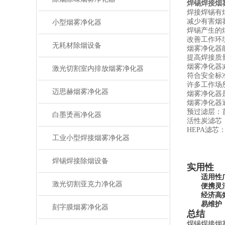
焊锡焊接烟
焊接焊锡有
减少有害烟
小型烟雾净化器
焊锡产生的
改善工作环
无耗材除烟设备
烟雾净化器
提高焊接质
烟雾净化器
激光切割室内排放烟雾净化器
符合安全标
许多工作场
迈思赫烟雾净化器
烟雾净化器
烟雾净化器
预过滤层：
白墨烫画净化器
活性炭滤芯
HEPA滤芯
工业小型焊接烟雾净化器
焊锡焊接除烟设备
实用性
适用性
激光切割亚克力净化器
便携灵
经济高
易维护
刻字膜烟雾净化器
总结
焊锡焊接烟