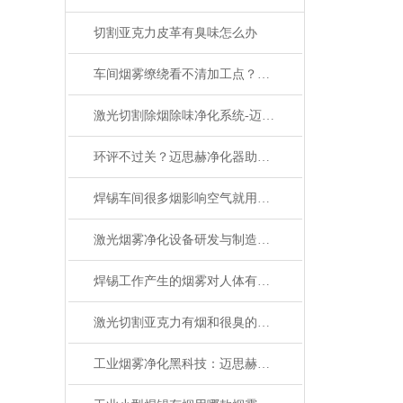
切割亚克力皮革有臭味怎么办
车间烟雾缭绕看不清加工点？别让有害烟尘透支您和员工的身体健康！
激光切割除烟除味净化系统-迈思赫烟雾净化器
环评不过关？迈思赫净化器助您轻松达标
焊锡车间很多烟影响空气就用迈思赫净化器，多重过滤更洁净
激光烟雾净化设备研发与制造厂家——迈思赫，节能高效，净化无忧
焊锡工作产生的烟雾对人体有害吗，有什么应对措施
激光切割亚克力有烟和很臭的异味怎么处理环评也得过
工业烟雾净化黑科技：迈思赫三级过滤如何做到99.97%净化率？