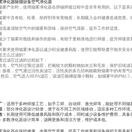
雾净化器除烟设备空气净化器
烟雾产生时，使用烟雾净化器在焊锡焊接过程中是非常有用的。以下是具
雾
烟雾中含有铅、松香、助焊剂等有害物质，长期吸入会对健康造成危害。
境
能迅速清除空气中的烟雾和异味，保持空气清新，提升工作舒适度。
量
减少了烟雾对视线和操作的影响，有助于更精准地进行焊接，提升焊接质
准
所要求使用烟雾净化器以减少职业健康风险，使用它能帮助遵守相关安全
是怎么过滤的?
通过滤芯过滤的过程如下：
首先，空气经过预过滤层，拦截较大的颗粒物如灰尘和毛发，保护后续滤
：接着，空气通过活性炭滤芯，活性炭的多孔结构能吸附烟雾中的有害气
：然后，空气进入HEPA滤芯，该滤芯能捕捉微小颗粒，如烟雾中的PM2.5，
广
：适用于多种焊接工艺，如手工焊、自动焊、激光焊等，能处理不同烟
活
：部分净化器设计轻便，便于在不同工作区域移动，适应多种工作环境
效
：长期使用可降低健康风险和医疗成本，同时减少设备维护费用，具备
：多数净化器设计简单，滤网更换和清洁方便，维护成本低。
雾净化器在保护健康、改善空气质量、提高工作效率和设备保护方面具有显