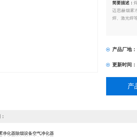
简要描述：
迈思赫烟雾
焊、激光焊
便携灵活：
工作环境。
产品厂地：
更新时间：
产
明：
雾净化器除烟设备空气净化器