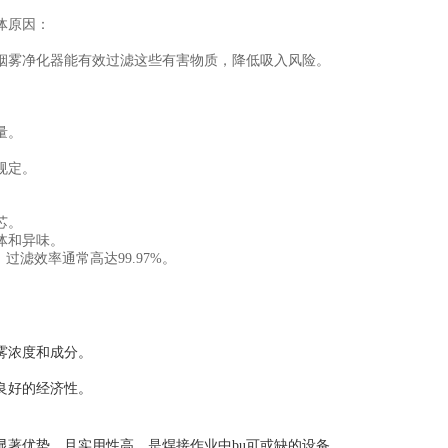
体原因：
烟雾净化器能有效过滤这些有害物质，降低吸入风险。
量。
规定。
芯。
体和异味。
过滤效率通常高达99.97%。
雾浓度和成分。
。
良好的经济性。
著优势，且实用性高，是焊接作业中bu可或缺的设备。