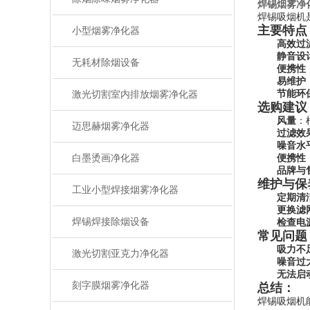
焊锡烟雾净
焊锡吸烟机
主要特点
小型烟雾净化器
高效过
静音设
无耗材除烟设备
便携性
易维护
节能环
激光切割室内排放烟雾净化器
选购建议
风量
：
迈思赫烟雾净化器
过滤效
噪音水
白墨烫画净化器
便携性
品牌与
维护与保
工业小型焊接烟雾净化器
定期清
更换滤
焊锡焊接除烟设备
检查电
常见问题
吸力不
激光切割亚克力净化器
噪音过
无法启
刻字膜烟雾净化器
总结：
焊锡吸烟机