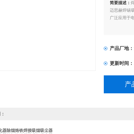
简要描述：
迈思赫焊锡
广泛应用于
产品厂地：
更新时间：
产
明：
化器除烟烙铁焊接吸烟吸尘器