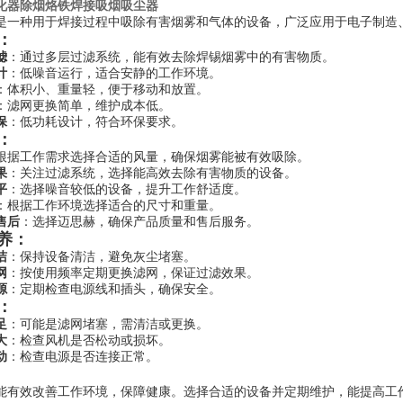
化器除烟烙铁焊接吸烟吸尘器
是一种用于焊接过程中吸除有害烟雾和气体的设备，广泛应用于电子制造
：
滤
：通过多层过滤系统，能有效去除焊锡烟雾中的有害物质。
计
：低噪音运行，适合安静的工作环境。
：体积小、重量轻，便于移动和放置。
：滤网更换简单，维护成本低。
保
：低功耗设计，符合环保要求。
：
根据工作需求选择合适的风量，确保烟雾能被有效吸除。
果
：关注过滤系统，选择能高效去除有害物质的设备。
平
：选择噪音较低的设备，提升工作舒适度。
：根据工作环境选择适合的尺寸和重量。
售后
：选择迈思赫，确保产品质量和售后服务。
养：
洁
：保持设备清洁，避免灰尘堵塞。
网
：按使用频率定期更换滤网，保证过滤效果。
源
：定期检查电源线和插头，确保安全。
：
足
：可能是滤网堵塞，需清洁或更换。
大
：检查风机是否松动或损坏。
动
：检查电源是否连接正常。
能有效改善工作环境，保障健康。选择合适的设备并定期维护，能提高工