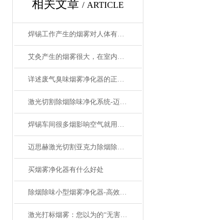
相关文章
/ ARTICLE
焊锡工作产生的烟雾对人体有害吗，有什么应对措施
艾灸产生的烟雾很大，在室内难以散去，有什么解决方法
详述废气臭味烟雾净化器的正确操作使用方法
激光切割除烟除味净化系统-迈思赫烟雾净化器
焊锡车间很多烟影响空气就用迈思赫净化器，多重过滤更洁净
迈思赫激光切割亚克力除烟除臭净化器-高效净化
买烟雾净化器有什么好处
除烟除味小型烟雾净化器-高效净化一台搞定
激光打标烟雾：您以为的“无害粉尘”正在侵蚀员工的健康