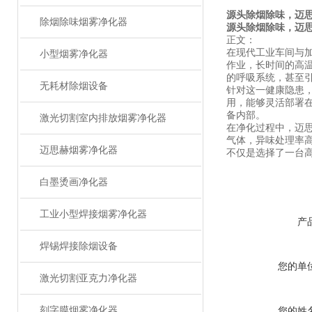
源头除烟除味，迈
除烟除味烟雾净化器
源头除烟除味，迈
正文：
在现代工业车间与
小型烟雾净化器
作业，长时间的高
的呼吸系统，甚至
无耗材除烟设备
针对这一健康隐患
用，能够灵活部署
备内部。
激光切割室内排放烟雾净化器
在净化过程中，迈思
气体，异味处理率高
迈思赫烟雾净化器
不仅是选择了一台
白墨烫画净化器
工业小型焊接烟雾净化器
产
焊锡焊接除烟设备
您的单
激光切割亚克力净化器
刻字膜烟雾净化器
您的姓