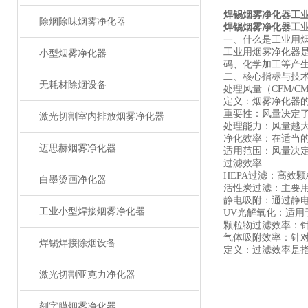
焊锡烟雾净化器工
除烟除味烟雾净化器
焊锡烟雾净化器工
一、什么是工业用
工业用烟雾净化器
小型烟雾净化器
码、化学加工等产
二、核心指标与技
无耗材除烟设备
处理风量（CFM/C
定义：烟雾净化器的
重要性：风量决定
激光切割室内排放烟雾净化器
处理能力：风量越
净化效率：在适当
迈思赫烟雾净化器
适用范围：风量决
过滤效率
HEPA过滤：高效
白墨烫画净化器
活性炭过滤：主要
静电吸附：通过静
工业小型焊接烟雾净化器
UV光解氧化：适用
颗粒物过滤效率：针对
气体吸附效率：针对
焊锡焊接除烟设备
定义：过滤效率是指
激光切割亚克力净化器
刻字膜烟雾净化器