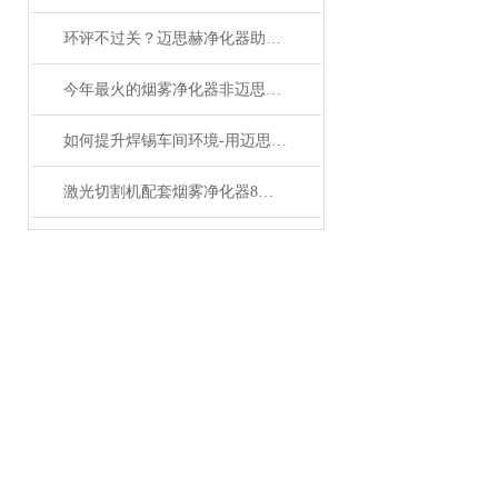
环评不过关？迈思赫净化器助您轻松达标
今年最火的烟雾净化器非迈思赫莫属
如何提升焊锡车间环境-用迈思赫烟雾净化器一秒净化
激光切割机配套烟雾净化器8个关键点，避开90%采购坑