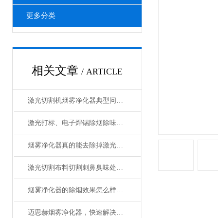
更多分类
相关文章
/ ARTICLE
激光切割机烟雾净化器典型问题的精准应对策略分享
激光打标、电子焊锡除烟除味净化器
烟雾净化器真的能去除掉激光切割亚克力的烟雾和臭味吗
激光切割布料切割刺鼻臭味处理、工业废气除臭净化、无需耗材除烟设备。
烟雾净化器的除烟效果怎么样——迈思赫烟雾净化器
迈思赫烟雾净化器，快速解决激光烟雾，除烟除味