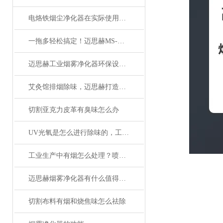
电烙铁烟尘净化器在实际使用过程中的常见问题相应解决方法分享
一拖多轻松搞定！迈思赫MS-D070专治亚克力切割烟雾
迈思赫工业烟雾净化器环保设备-专注生产环保设备
艾灸馆排烟除味，迈思赫打造清新养生环境
切割亚克力皮革有臭味怎么办
UV光氧是怎么进行除味的，工作原理是什么
工业生产中有烟怎么处理？喷码配套烟雾净化器-迈思赫 高效净化 一台搞定
迈思赫烟雾净化器有什么值得采购的地方
切割布料有烟和烧焦味怎么祛除