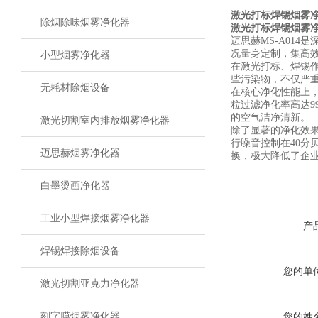
激光打标焊锡烟雾净化
除烟除味烟雾净化器
激光打标焊锡烟雾净化
迈思赫MS-A01
况量身定制，集高
小型烟雾净化器
在激光打标、焊锡
些污染物，不仅严重
无耗材除烟设备
在核心净化性能上，
粒过滤净化率高达9
的空气洁净清新。
激光切割室内排放烟雾净化器
除了显著的净化效果
行噪音控制在40
迈思赫烟雾净化器
换，极大降低了企业
白墨烫画净化器
工业小型焊接烟雾净化器
产
焊锡焊接除烟设备
您的单
激光切割亚克力净化器
刻字膜烟雾净化器
您的姓