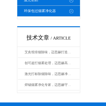
激光切割
环保包过烟雾净化器
技术文章
/ ARTICLE
艾灸馆排烟除味，迈思赫打造清新养生环境
创可超打烟雾处理，迈思赫高效环保净化
激光打标除烟除味，迈思赫净化一步到位
焊锡烟雾净化专家，迈思赫守护呼吸健康