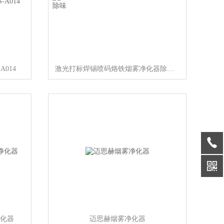
014
激光打标焊锡喷码烙铁烟雾净化器除烟除味
净化器
迈思赫烟雾净化器