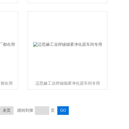
厂都在用
迈思赫工业焊锡烟雾净化器车间专用
末页
跳转到第
页